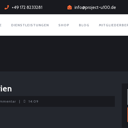
+49 172 8233281
info@project-u100.de
E
DIENSTLEISTUNGEN
SHOP
BLOG
MITGLIEDERBE
rien
ommentar
|
14:09