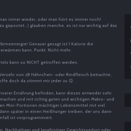
rt man inmer wieder, oder man hört es immer noch!
azu gepostet…) glauben manche, es ist nur wichtig auf das
Wärmeenergie! Genauer gesagt ist 1 Kalorie die
 erwärmen kann. Punkt. Nicht mehr.
ttels kann so NICHT getroffen werden.
 Verzehr von zB Hähnchen- oder Rindfleisch betrachte,
offe doch da stimmt mir jeder zu 😉.
unserer Ernährung befinden, kann dieses entweder sehr
t machen und mit richtig guten und wichtigen Makro- und
en Mini-Portionen mächtiger Lebensmittel mit viel
dann später in einen Heißhunger treiben, der uns dann
nfall ist vorprogrammiert.
un. Nachhaltiger und langfristiger Gewichtsverlust oder