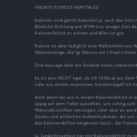
FRIDAYS FITNESS FAIRYTALES
Kalorien sind gleich Kalorien! Ja, auch das hö
Ähnliche Richtung wie IIFYM (vor einiger Zeit d
Kalorienfefizit zu achten und Alles ist gut.
Kalorie ist aber lediglich eine Maßeinheit von 
Wärmemenge, die 1gr Wasser um 1 Grad Celsius
Eine Aussage über die Qualität eines Lebensmi
Es ist also NICHT egal, ob ich 100kcal aus dem
oder aus einem verputzten Schokoriegel! Ich h
Auch wenn wir uns in einem Kaloriendefizit in 
üppig auf dem Teller aussehen, uns richtig sat
Mikronährstoffen versorgen, oder aber es werd
Zucker und einfachen Kohlenhydraten, die uns 
das Kaloriendefizit vergessen lässt… der Fressa
Ja, Gewichtsverlust hat mit Kaloriendefizit zu t