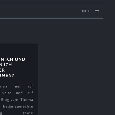
NEXT
Next
post:
IN ICH UND
N ICH
ER
WER
MMEN?
BIN
ICH
mmen hier auf
UND
 Seite und auf
WIE
 Blog zum Thema
BIN
d bedarfsgerechte
ICH
HIERHER
hrung sowie