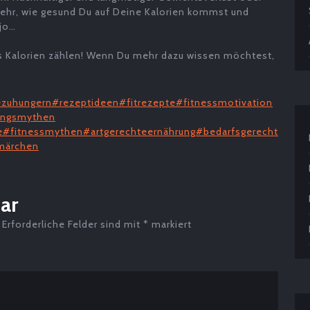
ehr, wie gesund Du auf Deine Kalorien kommst und
ojo…
ls Kalorien zählen! Wenn Du mehr dazu wissen möchtest,
zuhungern
#rezeptideen
#fitrezepte
#fitnessmotivation
ungsmythen
e
#fitnessmythen
#artgerechteernährung
#bedarfsgerecht
märchen
ar
Erforderliche Felder sind mit
*
markiert