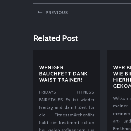
PREVIOUS
Previous
post:
Related Post
WENIGER
WER B
BAUCHFETT DANK
WIE BI
WENIGER
WAIST TRAINER!
HIERH
BAUCHFETT
GEKO
DANK
FRIDAYS FITNESS
WAIST
Willko
FAIRYTALES Es ist wieder
TRAINER!
meiner
Freitag und damit Zeit für
meinem
die Fitnessmärchen!Ihr
art- un
habt sie bestimmt schon
Ernä
bei vielen Influencern aus