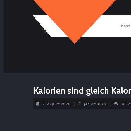
Skip
to
content
HOM
Kalorien sind gleich Kalo
7.
projectu100
7. August 2020
|
projectu100
|
0 K
August
2020