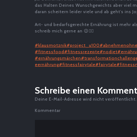
das Halten Deines Wunschgewichts aber viel m
daran scheitern leider viele und ab geht’s ins J
Art- und bedarfsgerechte Ernährung ist mehr a
schreib mich gerne an 😉👍🏼
#klausmotznik
#project_u100
#abnehmenohne
#fitnessfood
#fitnessrezepte
#nodiet
#ernähr
#ernährungsmärchen
#transformationchalleng
eernährung
#fitnessfairytale
#fairytale
#fitness
Schreibe einen Komment
Deine E-Mail-Adresse wird nicht veröffentlicht.
Kommentar